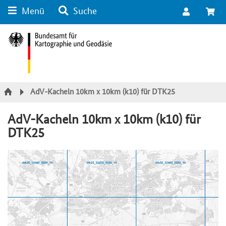
Menü
Suche
Suche
Inhalt
Kategorie Navigation
Fußzeile
AdV-Kacheln 10km x 10km (k10) für DTK25
AdV-Kacheln 10km x 10km (k10) für
DTK25