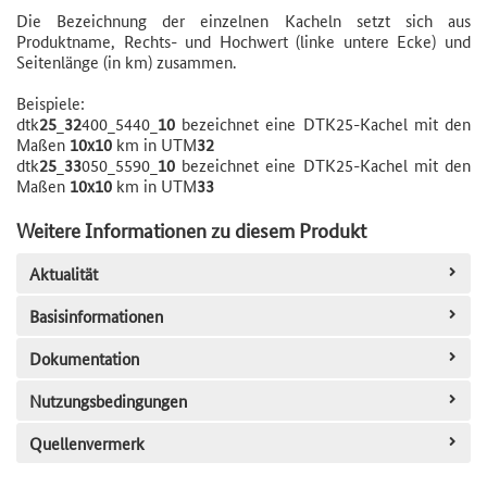
Die Bezeichnung der einzelnen Kacheln setzt sich aus
Produktname, Rechts- und Hochwert (linke untere Ecke) und
Seitenlänge (in km) zusammen.
Beispiele:
dtk
25
_
32
400_5440_
10
bezeichnet eine DTK25-Kachel mit den
Maßen
10x10
km in UTM
32
dtk
25
_
33
050_5590_
10
bezeichnet eine DTK25-Kachel mit den
Maßen
10x10
km in UTM
33
Weitere Informationen zu diesem Produkt
Aktualität
Basisinformationen
Dokumentation
Nutzungsbedingungen
Quellenvermerk