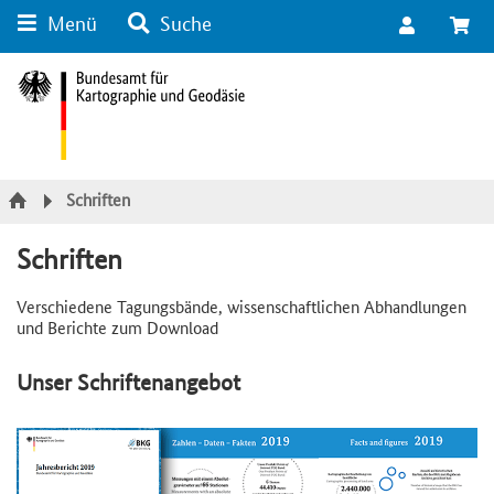
Menü
Suche
Suche
Inhalt
Kategorie Navigation
Fußzeile
Schriften
Schriften
Verschiedene Tagungsbände, wissenschaftlichen Abhandlungen
und Berichte zum Download
Unser Schriftenangebot