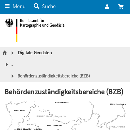
Menü
Suche
Suche
Inhalt
Kategorie Navigation
Fußzeile
Digitale Geodaten
...
Behördenzuständigkeitsbereiche (BZB)
Behördenzuständigkeitsbereiche (BZB)