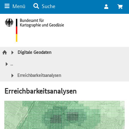
Menü
Suche
Suche
Inhalt
Kategorie Navigation
Fußzeile
Digitale Geodaten
...
Erreichbarkeitsanalysen
Erreichbarkeitsanalysen