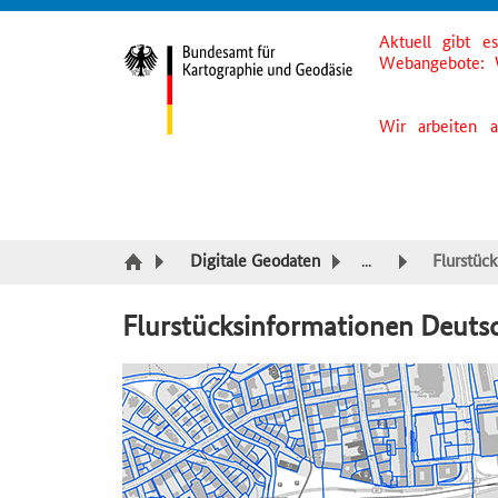
Aktuell gibt e
Suche
Inhalt
Kategorie Navigation
Fußzeile
Webangebote: 
Wir arbeiten 
Digitale Geodaten
...
Flurstüc
Flurstücksinformationen Deuts