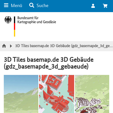
Menü
Suche
Suche
Inhalt
Kategorie Navigation
Fußzeile
3D Tiles basemap.de 3D Gebäude (gdz_basemapde_3d_gebaeude)
3D Tiles basemap.de 3D Gebäude
(gdz_basemapde_3d_gebaeude)