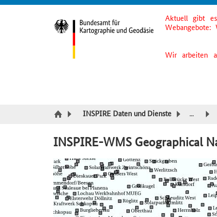
Aktuell gibt e
Suche
Inhalt
Kategorie Navigation
Fußzeile
Webangebote: 
Wir arbeiten 
INSPIRE Daten und Dienste
...
INSPIRE-WMS Geographical Na