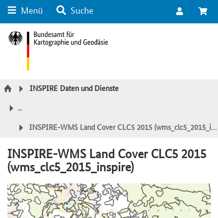
Menü
Suche
Suche
Inhalt
Kategorie Navigation
Fußzeile
INSPIRE Daten und Dienste
...
INSPIRE-WMS Land Cover CLC5 2015 (wms_clc5_2015_inspire)
INSPIRE-WMS Land Cover CLC5 2015
(wms_clc5_2015_inspire)