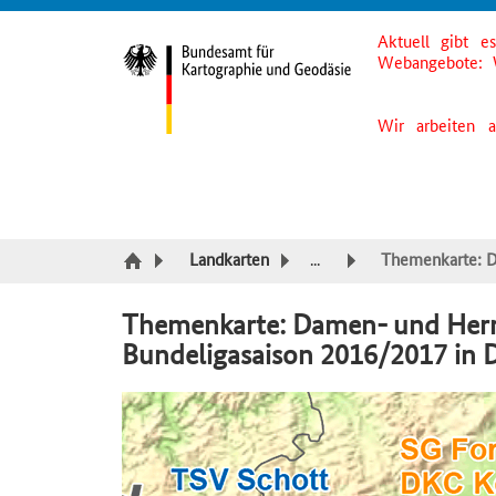
Aktuell gibt e
Suche
Inhalt
Kategorie Navigation
Fußzeile
Webangebote: 
Wir arbeiten 
Landkarten
...
Themenkarte: D
Themenkarte: Damen- und Herre
Bundeligasaison 2016/2017 in 