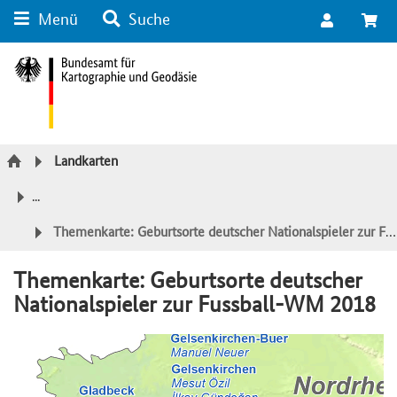
Menü
Suche
Suche
Inhalt
Kategorie Navigation
Fußzeile
Landkarten
...
Themenkarte: Geburtsorte deutscher Nationalspieler zur Fussball-WM 2018
Themenkarte: Geburtsorte deutscher
Nationalspieler zur Fussball-WM 2018