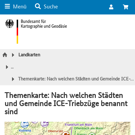
Menü
Suche
Suche
Inhalt
Kategorie Navigation
Fußzeile
Landkarten
...
Themenkarte: Nach welchen Städten und Gemeinde ICE-Triebzüge benannt sind
Themenkarte: Nach welchen Städten
und Gemeinde ICE-Triebzüge benannt
sind