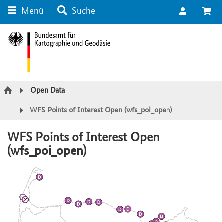
Menü
Suche
Suche
Inhalt
Kategorie Navigation
Fußzeile
Open Data
WFS Points of Interest Open (wfs_poi_open)
WFS Points of Interest Open
(wfs_poi_open)