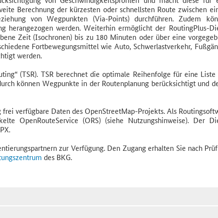
tweite Berechnung der kürzesten oder schnellsten Route zwischen e
beziehung von Wegpunkten (Via-Points) durchführen. Zudem kö
ng herangezogen werden. Weiterhin ermöglicht der RoutingPlus-Di
ebene Zeit (Isochronen) bis zu 180 Minuten oder über eine vorgege
rschiedene Fortbewegungsmittel wie Auto, Schwerlastverkehr, Fußgän
chtigt werden.
uting“ (TSR). TSR berechnet die optimale Reihenfolge für eine Liste
adurch können Wegpunkte in der Routenplanung berücksichtigt und d
 frei verfügbare Daten des OpenStreetMap-Projekts. Als Routingsoft
ckelte OpenRouteService (ORS) (siehe Nutzungshinweise). Der Di
GPX.
ntierungspartnern zur Verfügung. Den Zugang erhalten Sie nach Prü
stungszentrum
des BKG.