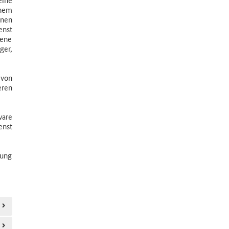
inem
nnen
enst
bene
ger,
 von
eren
ware
enst
fung