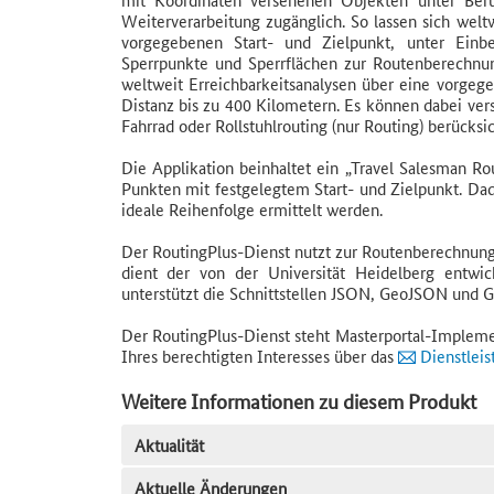
Weiterverarbeitung zugänglich. So lassen sich wel
vorgegebenen Start- und Zielpunkt, unter Ein
Sperrpunkte und Sperrflächen zur Routenberechnu
weltweit Erreichbarkeitsanalysen über eine vorgeg
Distanz bis zu 400 Kilometern. Es können dabei ve
Fahrrad oder Rollstuhlrouting (nur Routing) berücksi
Die Applikation beinhaltet ein „Travel Salesman Ro
Punkten mit festgelegtem Start- und Zielpunkt. D
ideale Reihenfolge ermittelt werden.
Der RoutingPlus-Dienst nutzt zur Routenberechnung
dient der von der Universität Heidelberg entwi
unterstützt die Schnittstellen JSON, GeoJSON und 
Der RoutingPlus-Dienst steht Masterportal-Impleme
Ihres berechtigten Interesses über das
Dienstlei
Weitere Informationen zu diesem Produkt
Aktualität
Aktuelle Änderungen