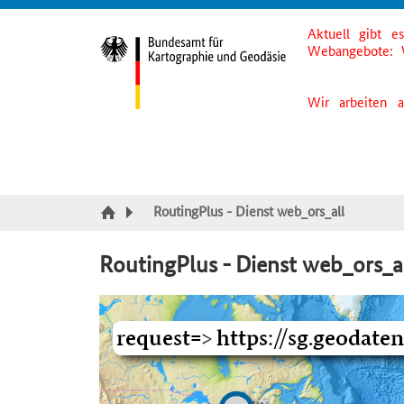
Aktuell gibt e
Suche
Inhalt
Kategorie Navigation
Fußzeile
Webangebote: 
Wir arbeiten 
RoutingPlus - Dienst web_ors_all
RoutingPlus - Dienst web_ors_a