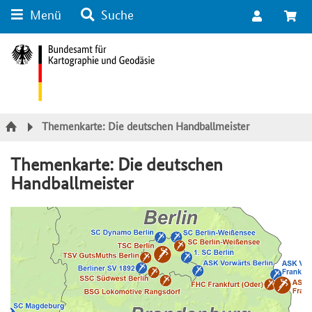
Menü
Suche
Suche
Inhalt
Kategorie Navigation
Fußzeile
Themenkarte: Die deutschen Handballmeister
Themenkarte: Die deutschen
Handballmeister