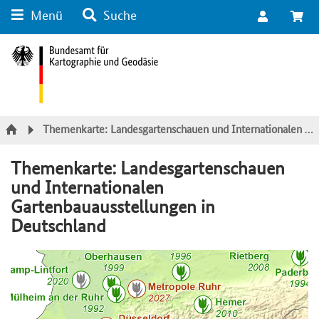
Menü
Suche
Suche
Inhalt
Kategorie Navigation
Fußzeile
Themenkarte: Landesgartenschauen und Internationalen Gartenbauausstellungen in Deutschland
Themenkarte: Landesgartenschauen
und Internationalen
Gartenbauausstellungen in
Deutschland