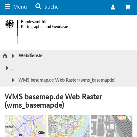
Menü
Suche
Suche
Inhalt
Kategorie Navigation
Fußzeile
Webdienste
...
WMS basemap.de Web Raster (wms_basemapde)
WMS basemap.de Web Raster
(wms_basemapde)