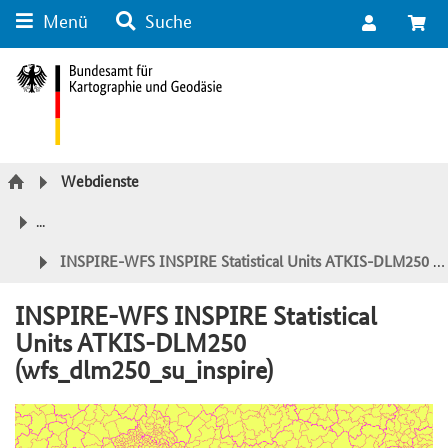
Menü
Suche
Suche
Inhalt
Kategorie Navigation
Fußzeile
Webdienste
...
INSPIRE-WFS INSPIRE Statistical Units ATKIS-DLM250 (wfs_dlm250_su_inspire)
INSPIRE-WFS INSPIRE Statistical
Units ATKIS-DLM250
(wfs_dlm250_su_inspire)