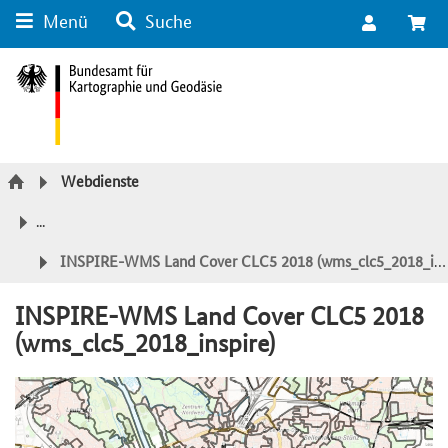
Menü
Suche
Suche
Inhalt
Kategorie Navigation
Fußzeile
Webdienste
...
INSPIRE-WMS Land Cover CLC5 2018 (wms_clc5_2018_inspire)
INSPIRE-WMS Land Cover CLC5 2018
(wms_clc5_2018_inspire)