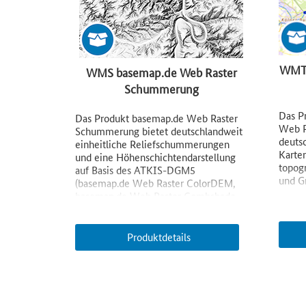
WMTS
WMS basemap.de Web Raster
Schummerung
(wms_basemapde_schummerung)
Das P
Das Produkt basemap.de Web Raster
Web R
Schummerung bietet deutschlandweit
deutsc
einheitliche Reliefschummerungen
Karten
und eine Höhenschichtendarstellung
topogr
auf Basis des ATKIS-DGM5
und Gr
(basemap.de Web Raster ColorDEM,
basemap.de Web Raster Combshade,
basemap.de Web Raster Hillshade).
Produktdetails