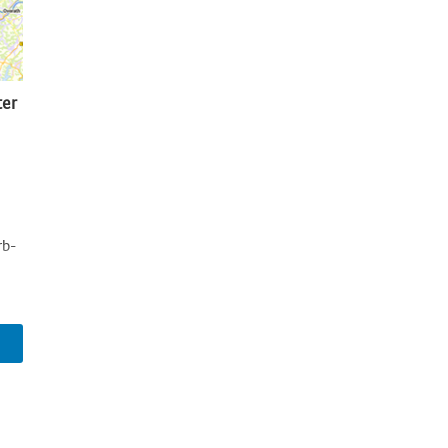
er
rb-