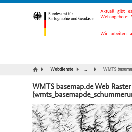
Aktuell gibt e
Suche
Inhalt
Kategorie Navigation
Fußzeile
Webangebote: 
Wir arbeiten 
Webdienste
...
WMTS basemap
WMTS basemap.de Web Raste
(wmts_basemapde_schummeru