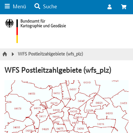
Menü
Suche
Suche
Inhalt
Kategorie Navigation
Fußzeile
WFS Postleitzahlgebiete (wfs_plz)
WFS Postleitzahlgebiete (wfs_plz)