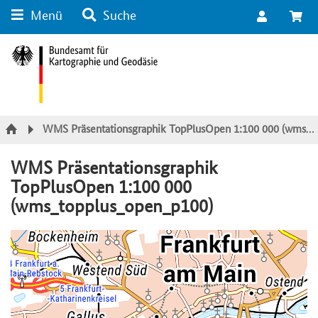
Menü
Suche
Suche
Inhalt
Kategorie Navigation
Fußzeile
WMS Präsentationsgraphik TopPlusOpen 1:100 000 (wms_topplus_open_p100)
WMS Präsentationsgraphik
TopPlusOpen 1:100 000
(wms_topplus_open_p100)