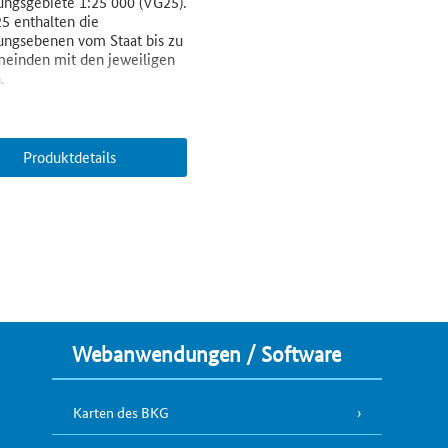
ungsgebiete 1:25 000 (VG25).
5 enthalten die
ungsebenen vom Staat bis zu
einden mit den jeweiligen
.
Produktdetails
Webanwendungen / Software
Karten des BKG