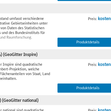
kosten
stand umfasst verschiedene
Preis:
trative Gebietseinheiten unter
on Daten des Statistischen
und des Bundesinstituts für
 und Raumforschung.
Produktdetails
 (GeoGitter Inspire)
kosten
r Inspire sind quadratische
Preis:
mbert-Projektion, welche
 Flächenanteilen von Staat, Land
einhalten.
Produktdetails
 (GeoGitter national)
kosten
r national sind quadratische
Preis: