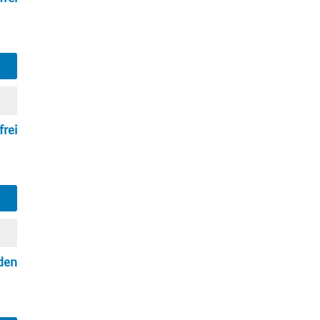
frei
den