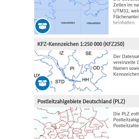
Zellen im na
UTM32, welc
Flächenantei
beinhalten.
KFZ-Kennzeichen 1:250 000 (KFZ250)
Der Datensat
vereinzelte
Namen sowie
Kennzeichen
Postleitzahlgebiete Deutschland (PLZ)
Die PLZ enth
Postleitzahlg
Postleitzahle