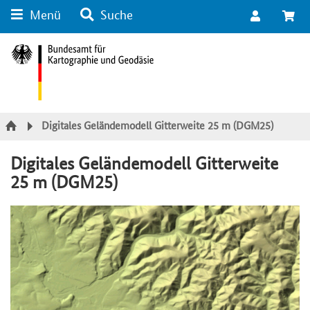
Menü
Suche
Suche
Inhalt
Kategorie Navigation
Fußzeile
Digitales Geländemodell Gitterweite 25 m (DGM25)
Digitales Geländemodell Gitterweite
25 m (DGM25)