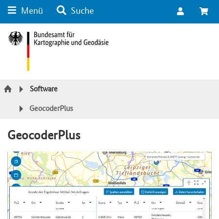
Menü
Suche
Suche
Inhalt
Kategorie Navigation
Fußzeile
Software
GeocoderPlus
GeocoderPlus