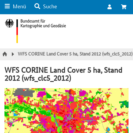
Menü
Suche
Suche
Inhalt
Kategorie Navigation
Fußzeile
WFS CORINE Land Cover 5 ha, Stand 2012 (wfs_clc5_2012)
WFS CORINE Land Cover 5 ha, Stand
2012 (wfs_clc5_2012)